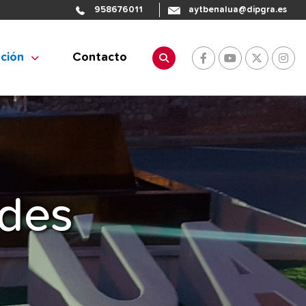
958676011
aytbenalua@dipgra.es
ación
Contacto
ades